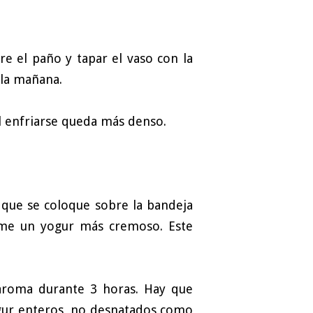
re el paño y tapar el vaso con la
e la mañana.
Al enfriarse queda más denso.
y que se coloque sobre la bandeja
orme un yogur más cremoso. Este
varoma durante 3 horas. Hay que
ogur enteros, no desnatados como